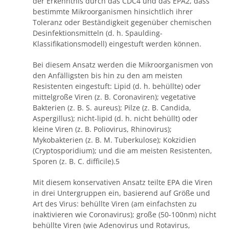
der Erkenntnis durch das CDC4 und das EPA2, dass
bestimmte Mikroorganismen hinsichtlich ihrer
Toleranz oder Beständigkeit gegenüber chemischen
Desinfektionsmitteln (d. h. Spaulding-
Klassifikationsmodell) eingestuft werden können.
Bei diesem Ansatz werden die Mikroorganismen von
den Anfälligsten bis hin zu den am meisten
Resistenten eingestuft: Lipid (d. h. behüllte) oder
mittelgroße Viren (z. B. Coronaviren); vegetative
Bakterien (z. B. S. aureus); Pilze (z. B. Candida,
Aspergillus); nicht-lipid (d. h. nicht behüllt) oder
kleine Viren (z. B. Poliovirus, Rhinovirus);
Mykobakterien (z. B. M. Tuberkulose); Kokzidien
(Cryptosporidium); und die am meisten Resistenten,
Sporen (z. B. C. difficile).5
Mit diesem konservativen Ansatz teilte EPA die Viren
in drei Untergruppen ein, basierend auf Größe und
Art des Virus: behüllte Viren (am einfachsten zu
inaktivieren wie Coronavirus); große (50-100nm) nicht
behüllte Viren (wie Adenovirus und Rotavirus,