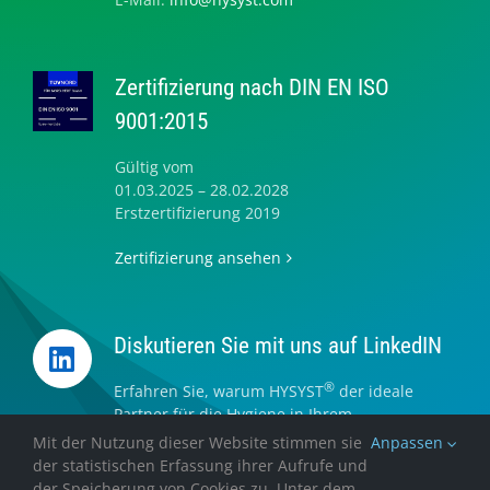
Zertifizierung nach DIN EN ISO
9001:2015
Gültig vom
01.03.2025 – 28.02.2028
Erstzertifizierung 2019
Zertifizierung ansehen
Diskutieren Sie mit uns auf LinkedIN
®
Erfahren Sie, warum HYSYST
der ideale
Partner für die Hygiene in Ihrem
Unternehmen ist.
Mit der Nutzung dieser Website stimmen sie
Anpassen
der statistischen Erfassung ihrer Aufrufe und
Folgen Sie uns auf LinkedIN
der Speicherung von Cookies zu. Unter dem