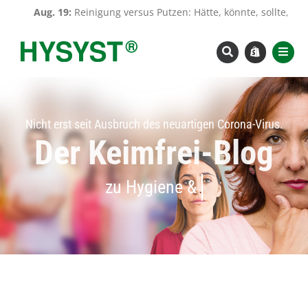
Zum
Aug. 19:
Reinigung versus Putzen: Hätte, könnte, sollte, WÜRDE
Inhalt
springen
Nicht erst seit Ausbruch des neuartigen Corona-Virus.
Der Keimfrei-Blog