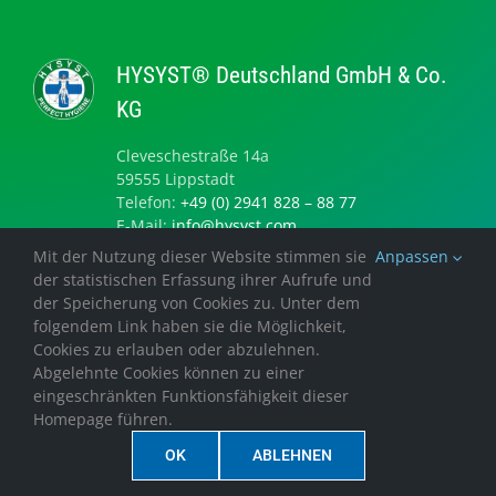
HYSYST® Deutschland GmbH & Co.
KG
Cleveschestraße 14a
59555 Lippstadt
Telefon:
+49 (0) 2941 828 – 88 77
E-Mail:
info@hysyst.com
Mit der Nutzung dieser Website stimmen sie
Anpassen
der statistischen Erfassung ihrer Aufrufe und
der Speicherung von Cookies zu. Unter dem
Zertifizierung nach DIN EN ISO
folgendem Link haben sie die Möglichkeit,
9001:2015
Cookies zu erlauben oder abzulehnen.
Abgelehnte Cookies können zu einer
Gültig vom
eingeschränkten Funktionsfähigkeit dieser
01.03.2025 – 28.02.2028
Homepage führen.
Erstzertifizierung 2019
OK
ABLEHNEN
Zertifizierung ansehen