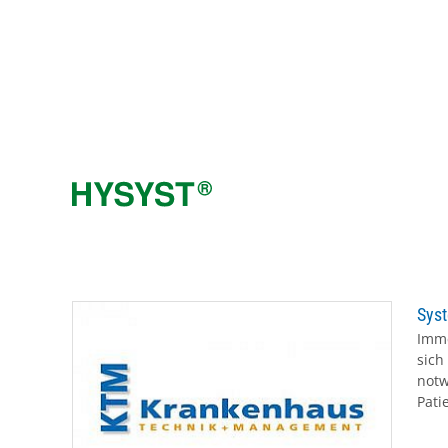
Zum
Inhalt
springen
Syst
Imme
sich
notw
Patie