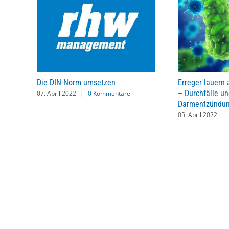
tion
Die DIN-Norm umsetzen
Erreger lauern
– Durchfälle u
07. April 2022
|
0 Kommentare
Darmentzündun
05. April 2022