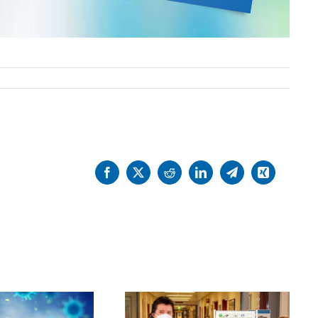
Facebook
X
Reddit
LinkedIn
Telegram
Xing