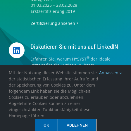
01.03.2025 – 28.02.2028
Erstzertifizierung 2019
Zertifizierung ansehen
Diskutieren Sie mit uns auf LinkedIN
®
Erfahren Sie, warum HYSYST
der ideale
Partner für die Hygiene in Ihrem
Unternehmen ist.
Mit der Nutzung dieser Website stimmen sie
Anpassen
der statistischen Erfassung ihrer Aufrufe und
Folgen Sie uns auf LinkedIN
der Speicherung von Cookies zu. Unter dem
folgendem Link haben sie die Möglichkeit,
Cookies zu erlauben oder abzulehnen.
Abgelehnte Cookies können zu einer
eingeschränkten Funktionsfähigkeit dieser
Homepage führen.
Copyright ©2012-2026. HYSYST® Deutschland GmbH & Co. KG
OK
ABLEHNEN
Impressum
Datenschutzerklärung