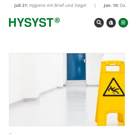
Zum
uli 21:
Hygiene mit Brief und Siegel
|
Jan. 10:
Das sichtbare 
Inhalt
springen