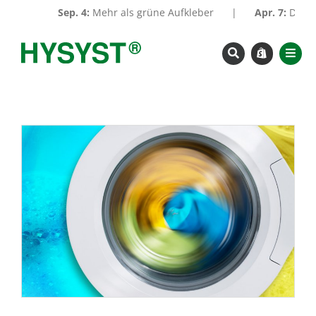
Zum
Sep. 4:
Mehr als grüne Aufkleber
|
Apr. 7:
Die DIN
Inhalt
springen